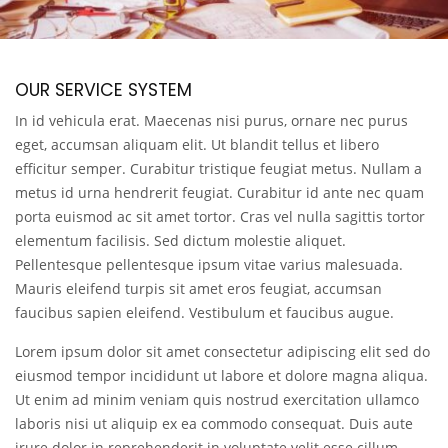
OUR SERVICE SYSTEM
In id vehicula erat. Maecenas nisi purus, ornare nec purus
eget, accumsan aliquam elit. Ut blandit tellus et libero
efficitur semper. Curabitur tristique feugiat metus. Nullam a
metus id urna hendrerit feugiat. Curabitur id ante nec quam
porta euismod ac sit amet tortor. Cras vel nulla sagittis tortor
elementum facilisis. Sed dictum molestie aliquet.
Pellentesque pellentesque ipsum vitae varius malesuada.
Mauris eleifend turpis sit amet eros feugiat, accumsan
faucibus sapien eleifend. Vestibulum et faucibus augue.
Lorem ipsum dolor sit amet consectetur adipiscing elit sed do
eiusmod tempor incididunt ut labore et dolore magna aliqua.
Ut enim ad minim veniam quis nostrud exercitation ullamco
laboris nisi ut aliquip ex ea commodo consequat. Duis aute
irure dolor in reprehenderit in voluptate velit esse cillum