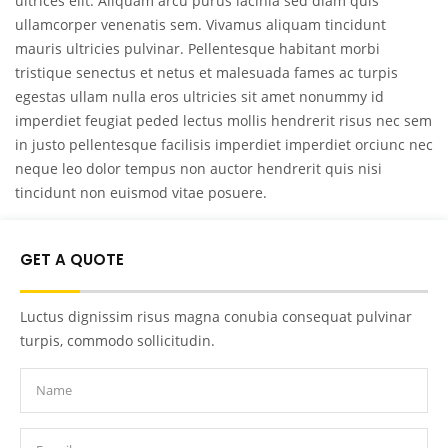
ultrices elit. Aliquam arcu purus lacinia sed diam quis
ullamcorper venenatis sem. Vivamus aliquam tincidunt
mauris ultricies pulvinar. Pellentesque habitant morbi
tristique senectus et netus et malesuada fames ac turpis
egestas ullam nulla eros ultricies sit amet nonummy id
imperdiet feugiat peded lectus mollis hendrerit risus nec sem
in justo pellentesque facilisis imperdiet imperdiet orciunc nec
neque leo dolor tempus non auctor hendrerit quis nisi
tincidunt non euismod vitae posuere.
GET A QUOTE
Luctus dignissim risus magna conubia consequat pulvinar
turpis, commodo sollicitudin.