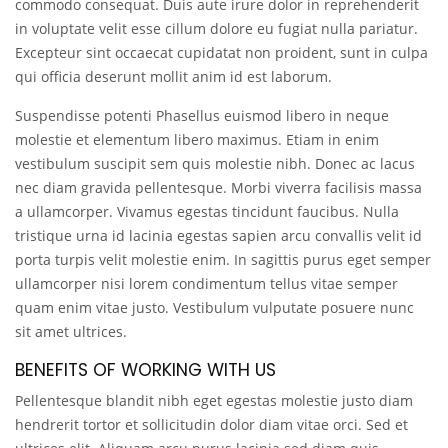
commodo consequat. Duis aute irure dolor in reprehenderit
in voluptate velit esse cillum dolore eu fugiat nulla pariatur.
Excepteur sint occaecat cupidatat non proident, sunt in culpa
qui officia deserunt mollit anim id est laborum.
Suspendisse potenti Phasellus euismod libero in neque
molestie et elementum libero maximus. Etiam in enim
vestibulum suscipit sem quis molestie nibh. Donec ac lacus
nec diam gravida pellentesque. Morbi viverra facilisis massa
a ullamcorper. Vivamus egestas tincidunt faucibus. Nulla
tristique urna id lacinia egestas sapien arcu convallis velit id
porta turpis velit molestie enim. In sagittis purus eget semper
ullamcorper nisi lorem condimentum tellus vitae semper
quam enim vitae justo. Vestibulum vulputate posuere nunc
sit amet ultrices.
BENEFITS OF WORKING WITH US
Pellentesque blandit nibh eget egestas molestie justo diam
hendrerit tortor et sollicitudin dolor diam vitae orci. Sed et