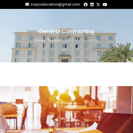
svspseducation@gmail.com
General Contracting
Home
›
Services
›
General Contracting